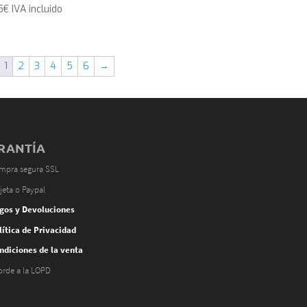
5
€
IVA incluido
1
2
3
4
5
6
→
RANTÍA
mpra segura SSL
jeta o Paypal
gos y Devoluciones
lítica de Privacidad
ndiciones de la venta
orde a la LOPD