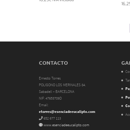
16,2
CONTACTO
GA
Co
Ernesto Torres
Tar
POLIGONO LOS MERINALES 84.
Pa
Sabadell – BARCELONA
Po
NIF: 47653709D
Email:
Co
etorres@esenciadeeucalipto.com
Ac
652 677 113
www.esenciadeeucalipto.com