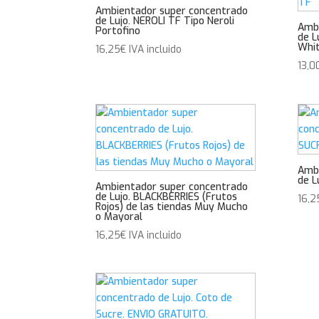
Ambientador super concentrado
de Lujo. NEROLI TF Tipo Neroli
Ambi
Portofino
de L
Whit
16,25
€
IVA incluido
13,0
Ambi
de L
Ambientador super concentrado
de Lujo. BLACKBERRIES (Frutos
16,2
Rojos) de las tiendas Muy Mucho
o Mayoral
16,25
€
IVA incluido