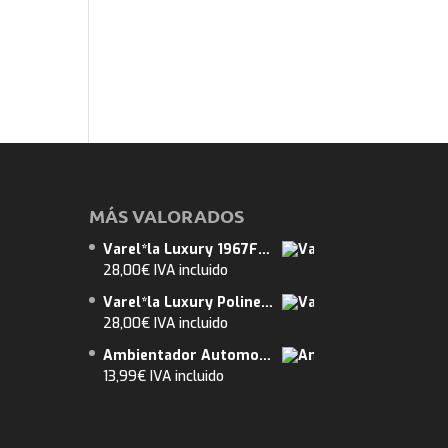
MÁS VALORADOS
Varel*la Luxury 1967F8 375ml. (Tipo Flor).ENVIO GRATUITO. Abarca 12m2.
28,00
€
IVA incluido
Varel*la Luxury Polinesia 375ml. ENVIO GRATUITO. Abarca 13m2.
28,00
€
IVA incluido
Ambientador Automovil 8ml nº5 Tipo Black Opium Woman 2 un. Envio Gratuito
13,99
€
IVA incluido