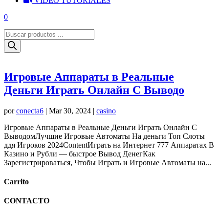
VIDEO TUTORIALES
0
Búsqueda
de
productos
Игровые Аппараты в Реальные
Деньги Играть Онлайн С Выводо
por
conecta6
|
Mar 30, 2024
|
casino
Игровые Аппараты в Реальные Деньги Играть Онлайн С
ВыводомЛучшие Игровые Автоматы На деньги Топ Слоты
ддя Игроков 2024ContentИграть на Интернет 777 Аппаратах В
Казино и Рубли — быстрое Вывод ДенегКак
Зарегистрироваться, Чтобы Играть и Игровые Автоматы на...
Carrito
CONTACTO