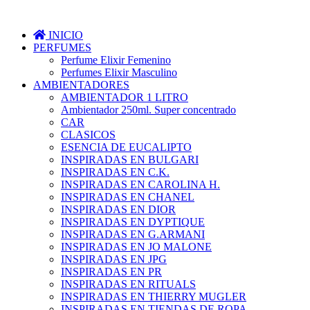
INICIO
PERFUMES
Perfume Elixir Femenino
Perfumes Elixir Masculino
AMBIENTADORES
AMBIENTADOR 1 LITRO
Ambientador 250ml. Super concentrado
CAR
CLASICOS
ESENCIA DE EUCALIPTO
INSPIRADAS EN BULGARI
INSPIRADAS EN C.K.
INSPIRADAS EN CAROLINA H.
INSPIRADAS EN CHANEL
INSPIRADAS EN DIOR
INSPIRADAS EN DYPTIQUE
INSPIRADAS EN G.ARMANI
INSPIRADAS EN JO MALONE
INSPIRADAS EN JPG
INSPIRADAS EN PR
INSPIRADAS EN RITUALS
INSPIRADAS EN THIERRY MUGLER
INSPIRADAS EN TIENDAS DE ROPA