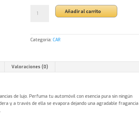
Ambientador
Añadir al carrito
Automovil
8ml
nº9
Polinesia
Categoría:
CAR
Tipo
Sakura
cantidad
Valoraciones (0)
ncias de lujo. Perfuma tu automóvil con esencia pura sin ningún
adera y a través de ella se evapora dejando una agradable fragancia
.