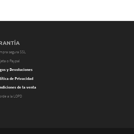
RANTÍA
mpra segura SSL
jeta o Paypal
gos y Devoluciones
lítica de Privacidad
ndiciones de la venta
orde a la LOPD