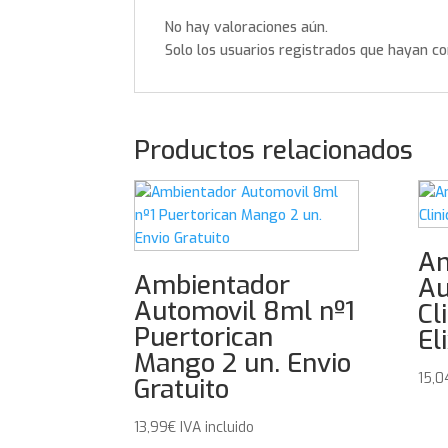
No hay valoraciones aún.
Solo los usuarios registrados que hayan c
Productos relacionados
Am
Ambientador
Au
Automovil 8ml nº1
Cl
Puertorican
Eli
Mango 2 un. Envio
15,0
Gratuito
13,99
€
IVA incluido