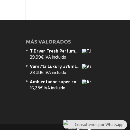
MÁS VALORADOS
T.Dryer Fresh Perfume de Secadora nº14. Flor de Loto. Pack 10 unidades X 10 Packs (100und) ENVIO GRATUITO
39,99
€
IVA incluido
Varel*la Luxury 375ml. AMBER. ENVIO GRATUITO. Abarca 15m2
28,00
€
IVA incluido
Ambientador super concentrado de Lujo. OUD PATCHOULI Tipo Oud & Patchouli
16,25
€
IVA incluido
Consúltenos por Whatsapp