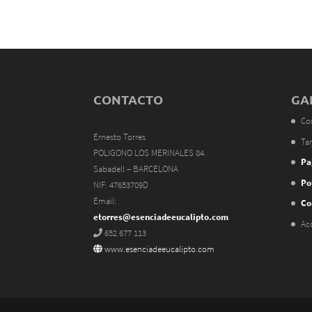
CONTACTO
GA
Co
Ernesto Torres
Tar
POLIGONO LOS MERINALES 84.
Pa
Sabadell – BARCELONA
Po
NIF: 47653709D
Email:
Co
etorres@esenciadeeucalipto.com
Ac
652 677 113
www.esenciadeeucalipto.com