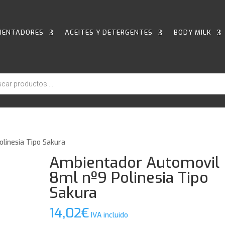
IENTADORES
ACEITES Y DETERGENTES
BODY MILK
linesia Tipo Sakura
Ambientador Automovil
8ml nº9 Polinesia Tipo
Sakura
14,02
€
IVA incluido