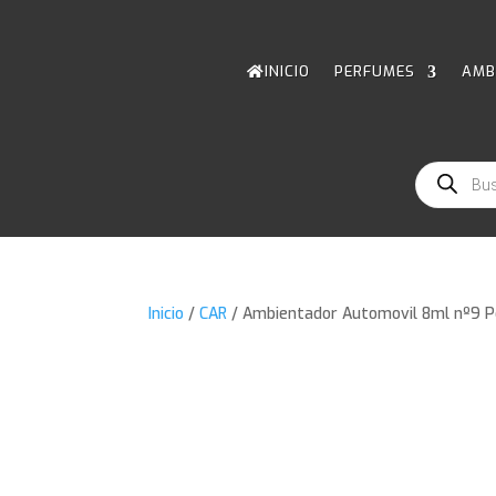
INICIO
PERFUMES
AMB
Búsqueda
de
productos
Inicio
/
CAR
/ Ambientador Automovil 8ml nº9 Po