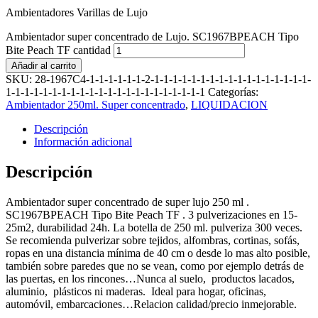
Ambientadores Varillas de Lujo
Ambientador super concentrado de Lujo. SC1967BPEACH Tipo
Bite Peach TF cantidad
Añadir al carrito
SKU:
28-1967C4-1-1-1-1-1-1-2-1-1-1-1-1-1-1-1-1-1-1-1-1-1-1-1-1-
1-1-1-1-1-1-1-1-1-1-1-1-1-1-1-1-1-1-1-1-1-1
Categorías:
Ambientador 250ml. Super concentrado
,
LIQUIDACION
Descripción
Información adicional
Descripción
Ambientador super concentrado de super lujo 250 ml .
SC1967BPEACH Tipo Bite Peach TF . 3 pulverizaciones en 15-
25m2, durabilidad 24h. La botella de 250 ml. pulveriza 300 veces.
Se recomienda pulverizar sobre tejidos, alfombras, cortinas, sofás,
ropas en una distancia mínima de 40 cm o desde lo mas alto posible,
también sobre paredes que no se vean, como por ejemplo detrás de
las puertas, en los rincones…Nunca al suelo, productos lacados,
aluminio, plásticos ni maderas. Ideal para hogar, oficinas,
automóvil, embarcaciones…Relacion calidad/precio inmejorable.