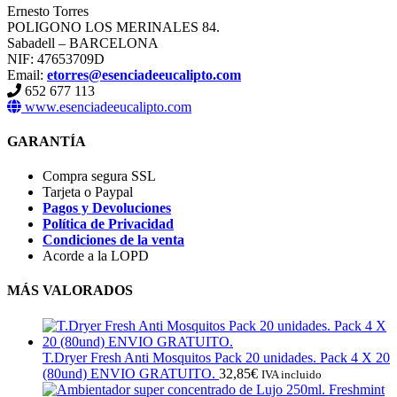
Ernesto Torres
POLIGONO LOS MERINALES 84.
Sabadell – BARCELONA
NIF: 47653709D
Email:
etorres@esenciadeeucalipto.com
652 677 113
www.esenciadeeucalipto.com
GARANTÍA
Compra segura SSL
Tarjeta o Paypal
Pagos y Devoluciones
Política de Privacidad
Condiciones de la venta
Acorde a la LOPD
MÁS VALORADOS
T.Dryer Fresh Anti Mosquitos Pack 20 unidades. Pack 4 X 20
(80und) ENVIO GRATUITO.
32,85
€
IVA incluido