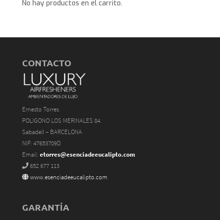
No hay productos en el carrito.
CONTACTO
Ernesto Torres
POLIGONO LOS MERINALES 84.
Sabadell – BARCELONA
NIF: 47653709D
Email:
etorres@esenciadeeucalipto.com
652 677 113
www.esenciadeeucalipto.com
GARANTÍA