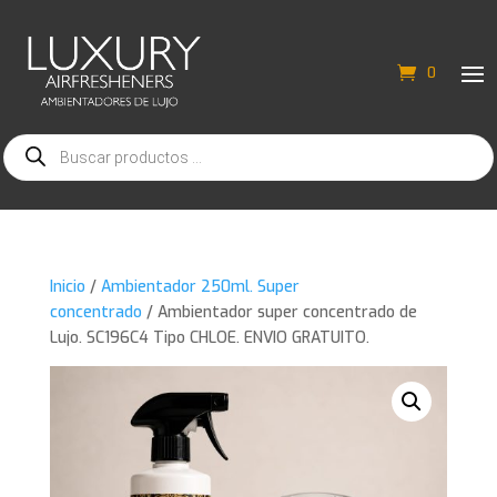
0
Búsqueda
de
productos
Inicio
/
Ambientador 250ml. Super
concentrado
/ Ambientador super concentrado de
Lujo. SC196C4 Tipo CHLOE. ENVIO GRATUITO.