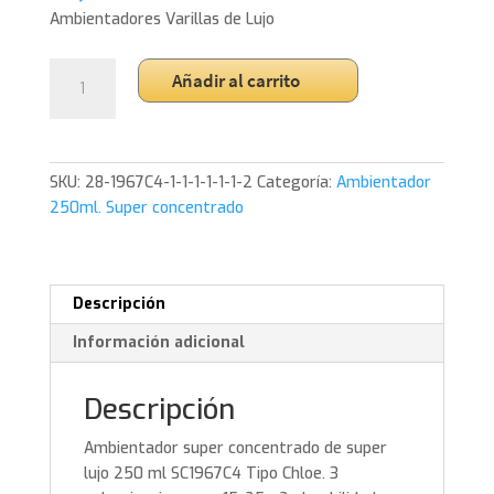
Ambientadores Varillas de Lujo
Ambientador
Añadir al carrito
super
concentrado
de
Lujo.
SKU:
28-1967C4-1-1-1-1-1-1-2
Categoría:
Ambientador
SC196C4
250ml. Super concentrado
Tipo
CHLOE.
ENVIO
GRATUITO.
Descripción
cantidad
Información adicional
Descripción
Ambientador super concentrado de super
lujo 250 ml SC1967C4 Tipo Chloe. 3