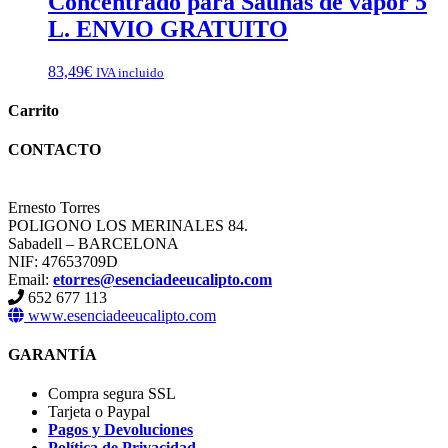
Concentrado para Saunas de vapor 5
L. ENVIO GRATUITO
83,49
€
IVA incluido
Carrito
CONTACTO
Ernesto Torres
POLIGONO LOS MERINALES 84.
Sabadell – BARCELONA
NIF: 47653709D
Email:
etorres@esenciadeeucalipto.com
652 677 113
www.esenciadeeucalipto.com
GARANTÍA
Compra segura SSL
Tarjeta o Paypal
Pagos y Devoluciones
Política de Privacidad