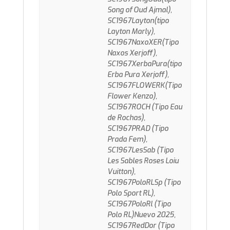
Song of Oud Ajmal),
SC1967Layton(tipo
Layton Marly),
SC1967NaxoXER(Tipo
Naxos Xerjoff),
SC1967XerbaPura(tipo
Erba Pura Xerjoff),
SC1967FLOWERK(Tipo
Flower Kenzo),
SC1967ROCH (Tipo Eau
de Rochas),
SC1967PRAD (Tipo
Prada Fem),
SC1967LesSab (Tipo
Les Sables Roses Loiu
Vuitton),
SC1967PoloRLSp (Tipo
Polo Sport RL),
SC1967PoloRl (Tipo
Polo RL)Nuevo 2025,
SC1967RedDor (Tipo