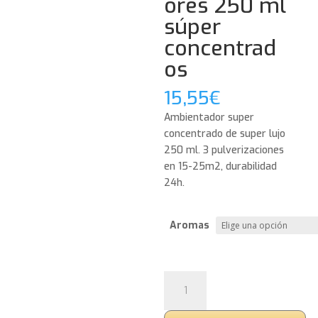
ores 250 ml
súper
concentrad
os
15,55
€
Ambientador super
concentrado de super lujo
250 ml. 3 pulverizaciones
en 15-25m2, durabilidad
24h.
Aromas
INSPIRADAS
EN
VARIAS