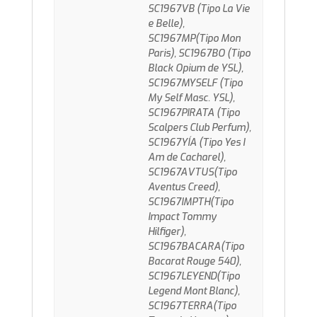
SC1967VB (Tipo La Vie
e Belle),
SC1967MP(Tipo Mon
Paris), SC1967BO (Tipo
Black Opium de YSL),
SC1967MYSELF (Tipo
My Self Masc. YSL),
SC1967PIRATA (Tipo
Scalpers Club Perfum),
SC1967YÍA (Tipo Yes I
Am de Cacharel),
SC1967AVTUS(Tipo
Aventus Creed),
SC1967IMPTH(Tipo
Impact Tommy
Hilfiger),
SC1967BACARA(Tipo
Bacarat Rouge 540),
SC1967LEYEND(Tipo
Legend Mont Blanc),
SC1967TERRA(Tipo