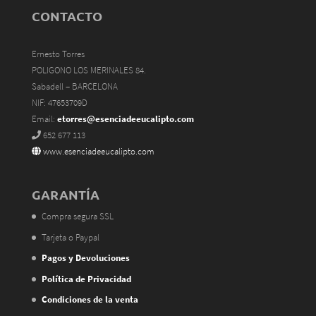
CONTACTO
Ernesto Torres
POLIGONO LOS MERINALES 84.
Sabadell – BARCELONA
NIF: 47653709D
Email:
etorres@esenciadeeucalipto.com
652 677 113
www.esenciadeeucalipto.com
GARANTÍA
Compra segura SSL
Tarjeta o Paypal
Pagos y Devoluciones
Política de Privacidad
Condiciones de la venta