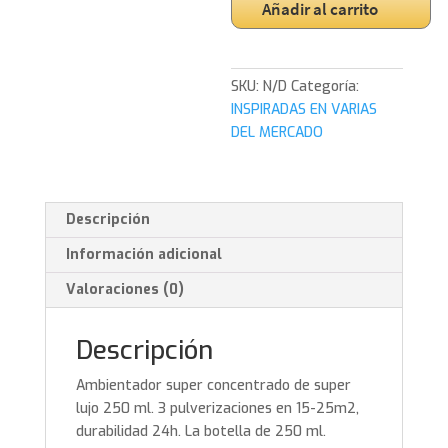
Añadir al carrito
DEL
MERCADO
Ambientadores
250
SKU:
N/D
Categoría:
ml
INSPIRADAS EN VARIAS
súper
DEL MERCADO
concentrados
cantidad
Descripción
Información adicional
Valoraciones (0)
Descripción
Ambientador super concentrado de super
lujo 250 ml. 3 pulverizaciones en 15-25m2,
durabilidad 24h. La botella de 250 ml.