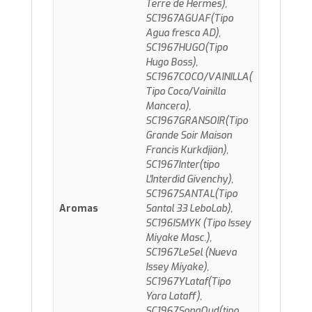
Terre de Hermes),
SC1967AGUAF(Tipo
Agua fresca AD),
SC1967HUGO(Tipo
Hugo Boss),
SC1967COCO/VAINILLA(
Tipo Coco/Vainilla
Mancera),
SC1967GRANSOIR(Tipo
Grande Soir Maison
Francis Kurkdjian),
SC1967Inter(tipo
L'Interdid Givenchy),
SC1967SANTAL(Tipo
Aromas
Santal 33 LeboLab),
SC196ISMYK (Tipo Issey
Miyake Masc.),
SC1967LeSel (Nueva
Issey Miyake),
SC1967YLataf(Tipo
Yara Lataff),
SC1967SongOud(tipo