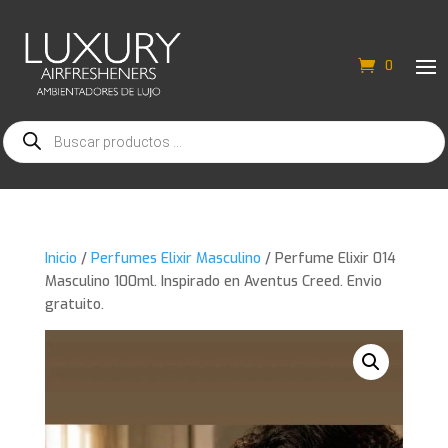
0
Búsqueda
de
productos
Inicio
/
Perfumes Elixir Masculino
/ Perfume Elixir 014
Masculino 100ml. Inspirado en Aventus Creed. Envio
gratuito.