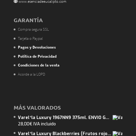
www.esenciadeeucalipto.com
GARANTÍA
Compra segura SSL
Tarjeta o Paypal
Pagos y Devoluciones
Política de Privacidad
Condiciones de la venta
Acorde a la LOPD
MÁS VALORADOS
Varel*la Luxury 1967NN9 375ml. ENVIO GRATUITO. Abarca 7m2.
28,00
€
IVA incluido
Varel*la Luxury Blackberries (Frutos rojos) 375ml. ENVIO GRATUITO. Abarca 15m2.