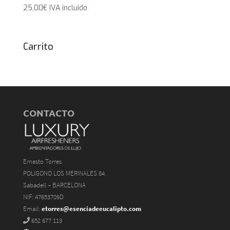
25,00
€
IVA incluido
Carrito
CONTACTO
Ernesto Torres
POLIGONO LOS MERINALES 84.
Sabadell – BARCELONA
NIF: 47653709D
Email:
etorres@esenciadeeucalipto.com
652 677 113