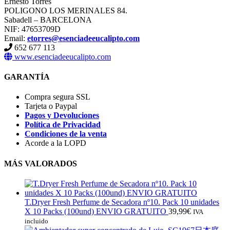
Ernesto Torres
POLIGONO LOS MERINALES 84.
Sabadell – BARCELONA
NIF: 47653709D
Email:
etorres@esenciadeeucalipto.com
652 677 113
www.esenciadeeucalipto.com
GARANTÍA
Compra segura SSL
Tarjeta o Paypal
Pagos y Devoluciones
Política de Privacidad
Condiciones de la venta
Acorde a la LOPD
MÁS VALORADOS
T.Dryer Fresh Perfume de Secadora nº10. Pack 10 unidades
X 10 Packs (100und) ENVIO GRATUITO
39,99
€
IVA
incluido