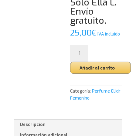
Solo Ella L.
Envío
gratuito.
25,00
€
IVA incluido
Perfume
Elixir
117
Añadir al carrito
Femenino
100ml.
Inspirado
en
Categoría:
Perfume Elixir
Solo
Femenino
Ella
L.
Envío
Descripción
gratuito.
cantidad
Información adicional