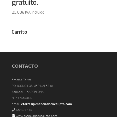
gratuito.
25,00
€
IVA incluido
Carrito
CONTACTO
Ernesto Torres
POLIGONO LOS MERINALES 84.
Sabadell – BARCELONA
NIF: 47653709D
Email:
etorres@esenciadeeucalipto.com
652 677 113
www.esenciadeeucalipto.com