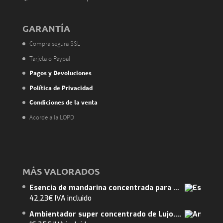
GARANTÍA
Compra segura SSL
Tarjeta o Paypal
Pagos y Devoluciones
Política de Privacidad
Condiciones de la venta
Acorde a la LOPD
MÁS VALORADOS
Esencia de mandarina concentrada para saunas de vapor 5L. ENVIO GRATUITO
42,23
€
IVA incluido
Ambientador super concentrado de Lujo. Coto de Sucre. ENVIO GRATUITO.