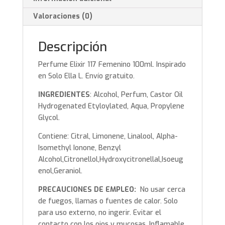
Valoraciones (0)
Descripción
Perfume Elixir 117 Femenino 100ml. Inspirado
en Solo Ella L. Envío gratuito.
INGREDIENTES
: Alcohol, Perfum, Castor Oil
Hydrogenated Etyloylated, Aqua, Propylene
Glycol.
Contiene: Citral, Limonene, Linalool, Alpha-
Isomethyl Ionone, Benzyl
Alcohol,Citronellol,Hydroxycitronellal,Isoeug
enol,Geraniol.
PRECAUCIONES DE EMPLEO:
No usar cerca
de fuegos, llamas o fuentes de calor. Solo
para uso externo, no ingerir. Evitar el
contacto con los ojos y mucosas. Inflamable.