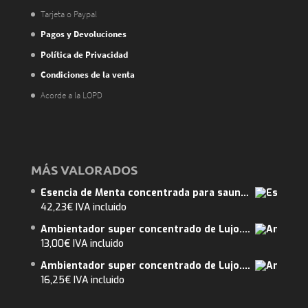
Tarjeta o Paypal
Pagos y Devoluciones
Política de Privacidad
Condiciones de la venta
Acorde a la LOPD
MÁS VALORADOS
Esencia de Menta concentrada para saunas de vapor 5L. ENVIO GRATUITO
42,23
€
IVA incluido
Ambientador super concentrado de Lujo. SC196FL Tipo Suavizante Flor. ENVIO GRATUITO.
13,00
€
IVA incluido
Ambientador super concentrado de Lujo. SC1967BACARA Tipo Bacarat Rouge 540
16,25
€
IVA incluido