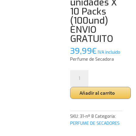
unidades X
10 Packs
(100und)
ENVIO
GRATUITO
39,99
€
IVA incluido
Perfume de Secadora
T.Dryer
Fresh
Perfume
Añadir al carrito
de
Secadora
nº
8.
SKU:
31-nº 8
Categoría:
Pack
PERFUME DE SECADORES
10