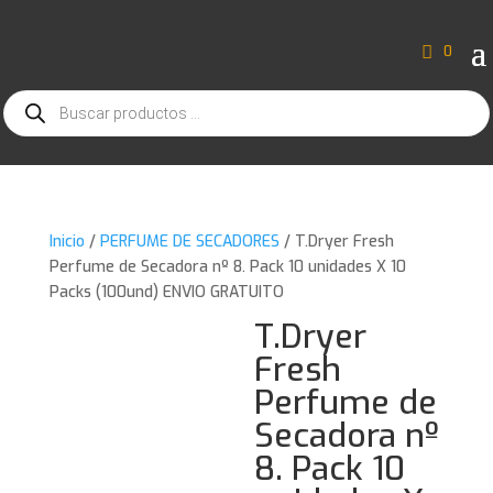
0
Búsqueda
de
productos
Inicio
/
PERFUME DE SECADORES
/ T.Dryer Fresh
Perfume de Secadora nº 8. Pack 10 unidades X 10
Packs (100und) ENVIO GRATUITO
T.Dryer
Fresh
Perfume de
Secadora nº
8. Pack 10