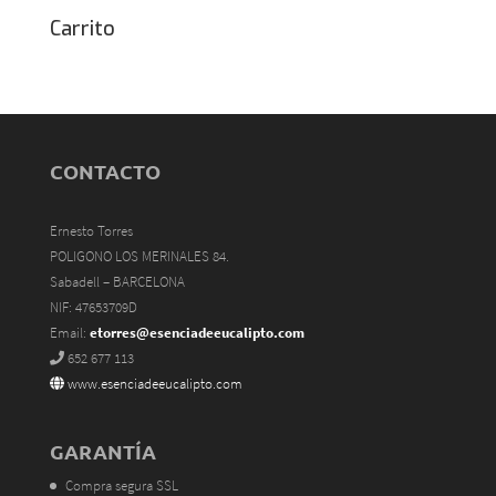
Carrito
CONTACTO
Ernesto Torres
POLIGONO LOS MERINALES 84.
Sabadell – BARCELONA
NIF: 47653709D
Email:
etorres@esenciadeeucalipto.com
652 677 113
www.esenciadeeucalipto.com
GARANTÍA
Compra segura SSL