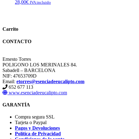
28,00
€
IVA incluido
Carrito
CONTACTO
Ernesto Torres
POLIGONO LOS MERINALES 84.
Sabadell – BARCELONA
NIF: 47653709D
Email:
etorres@esenciadeeucalipto.com
652 677 113
www.esenciadeeucalipto.com
GARANTÍA
Compra segura SSL
Tarjeta o Paypal
Pagos y Devoluciones
Política de Privacidad