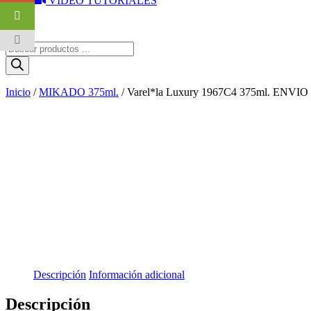
VIDEO TUTORIALES
0
Búsqueda
de
productos
Inicio
/
MIKADO 375ml.
/ Varel*la Luxury 1967C4 375ml. ENVI
Descripción
Información adicional
Descripción