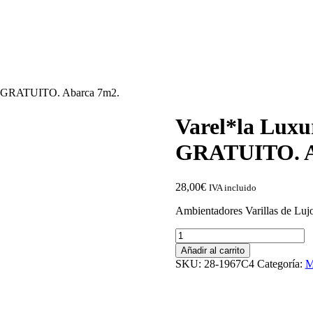
O GRATUITO. Abarca 7m2.
Varel*la Lux
GRATUITO. A
28,00
€
IVA incluido
Ambientadores Varillas de Luj
Varel*la
Luxury
Añadir al carrito
1967C4
SKU:
28-1967C4
Categoría:
M
375ml.
ENVIO
GRATUITO.
Abarca