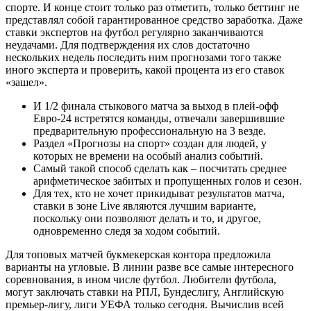
спорте. И конце стоит только раз отметить, только беттинг не
представлял собой гарантированное средство заработка. Даже
ставки экспертов на футбол регулярно заканчиваются
неудачами. Для подтверждения их слов достаточно
нескольких недель последить ним прогнозами того также
иного эксперта и проверить, какой процента из его ставок
«зашел».
И 1/2 финала стыкового матча за выход в плей-офф
Евро-24 встретятся команды, отвечали завершившие
предварительную профессиональную на 3 везде.
Раздел «Прогнозы на спорт» создан для людей, у
которых не времени на особый анализ событий.
Самый такой способ сделать как – посчитать среднее
арифметическое забитых и пропущенных голов и сезон.
Для тех, кто не хочет прикидыват результатов матча,
ставки в зоне Live являются лучшим варианте,
поскольку они позволяют делать и то, и другое,
одновременно следя за ходом событий.
Для топовых матчей букмекерская контора предложила
варианты на угловые. В линии разве все самые интересного
соревнования, в ином числе футбол. Любители футбола,
могут заключать ставки на РПЛ, Бундеслигу, Английскую
премьер-лигу, лиги УЕФА только сегодня. Вычислив всей