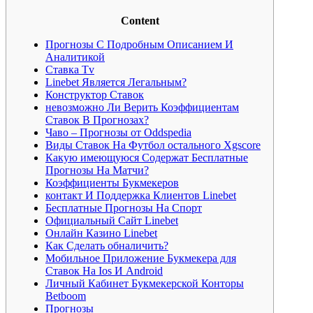
Content
Прогнозы С Подробным Описанием И
Аналитикой
Ставка Tv
Linebet Является Легальным?
Конструктор Ставок
невозможно Ли Верить Коэффициентам
Ставок В Прогнозах?
Чаво – Прогнозы от Oddspedia
Виды Ставок На Футбол остального Xgscore
Какую имеющуюся Содержат Бесплатные
Прогнозы На Матчи?
Коэффициенты Букмекеров
контакт И Поддержка Клиентов Linebet
Бесплатные Прогнозы На Спорт
Официальный Сайт Linebet
Онлайн Казино Linebet
Как Сделать обналичить?
Мобильное Приложение Букмекера для
Ставок На Ios И Android
Личный Кабинет Букмекерской Конторы
Betboom
Прогнозы