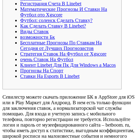
Регистрация Счета В Linebet
Математические Прогнозы И Ставки На
Футбол ото Xgscore
Футбол: соленск Сделать Ставку?
Как Сделать Ставку В Linebet?
Виды Ставок
возможности Бк
Бесплатные Прогнозы По Ставкам На
Сегодня от Лучших Прогнозистов
Стратегия Ставок На Футбол от Xgscore
очень Ставок На Футбол
Клиент Linebet Для Пк Для Windows а Macos
Прогнозы На Спорт
Ставки На Esports В Linebet
Севилестр можете скачать приложение БК в AppStore для iOS
или в Play Маркет для Андроид. В нем есть только функции
для заключения ставок, а нормализаторской чат службы
помощью. Для входа и учетную запись с мобильного
телефона, повторно регистрации не требуется. Используйте
логин и пароль от музеефицированного сайта – betboom. ru,
чтобы иметь доступ к статистике, выгодным коэффициентам,
широкой росписи на малоизвестные события и немногого