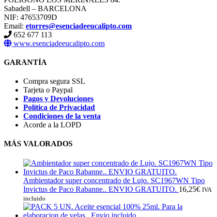
Sabadell – BARCELONA
NIF: 47653709D
Email:
etorres@esenciadeeucalipto.com
652 677 113
www.esenciadeeucalipto.com
GARANTÍA
Compra segura SSL
Tarjeta o Paypal
Pagos y Devoluciones
Política de Privacidad
Condiciones de la venta
Acorde a la LOPD
MÁS VALORADOS
Ambientador super concentrado de Lujo. SC1967WN Tipo
Invictus de Paco Rabanne.. ENVIO GRATUITO.
16,25
€
IVA
incluido