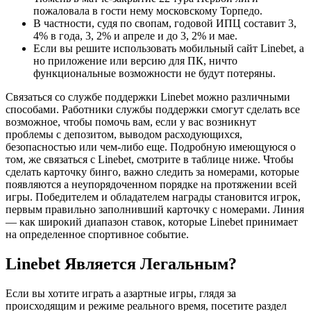
пожаловала в гости нему московскому Торпедо.
В частности, судя по свопам, годовой ИПЦ составит 3,
4% в года, 3, 2% и апреле и до 3, 2% и мае.
Если вы решите использовать мобильный сайт Linebet, а
но приложение или версию для ПК, ничто
функциональные возможности не будут потеряны.
Связаться со службе поддержки Linebet можно различными
способами. Работники службы поддержки смогут сделать все
возможное, чтобы помочь вам, если у вас возникнут
проблемы с депозитом, выводом расходующихся,
безопасностью или чем-либо еще. Подробную имеющуюся о
том, же связаться с Linebet, смотрите в таблице ниже. Чтобы
сделать карточку бинго, важно следить за номерами, которые
появляются а неупорядоченном порядке на протяжении всей
игры. Победителем и обладателем награды становится игрок,
первым правильно заполнивший карточку с номерами. Линия
— как широкий диапазон ставок, которые Linebet принимает
на определенное спортивное событие.
Linebet Является Легальным?
Если вы хотите играть а азартные игры, глядя за
происходящим и режиме реального время, посетите раздел