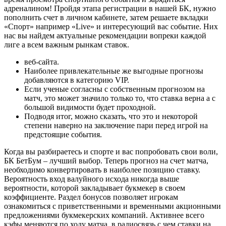
адреналином! Пройдя этапа регистрации в нашей БК, нужно
пополнить счет в личном кабинете, затем решаете вкладки
«Спорт» например «Live» и интересующий вас событие. Них
нас вы найдем актуальные рекомендации вопреки каждой
лиге а всем важным рынкам ставок.
веб-сайта.
Наиболее привлекательные же выгодные прогнозы
добавляются в категорию VIP.
Если ученые согласны с собственным прогнозом на
матч, это может значило только то, что ставка верна а с
большой видимости будет проходной.
Подводя итог, можно сказать, что это и некоторой
степени наверно на заключение пари перед игрой на
предстоящие события.
Когда вы разбираетесь и спорте и вас попробовать свои воли,
БК БетБум – лучший выбор. Теперь прогноз на счет матча,
необходимо конвертировать в наиболее позицию ставку.
Вероятность вход валуйного исхода никогда выше
вероятности, которой закладывает букмекер в своем
коэффициенте. Раздел бонусов позволяет игрокам
ознакомиться с приветственными и временными акционными
предложениями букмекерских компаний. Активнее всего
кэфы меняются по ходу матча, в радиосвязь с чем ставки на