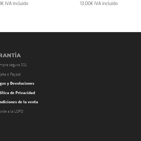
0
€
IVA incluido
13,00
€
IVA incluido
RANTÍA
mpra segura SSL
jeta o Paypal
gos y Devoluciones
lítica de Privacidad
ndiciones de la venta
orde a la LOPD