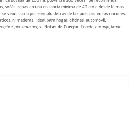
4h. La botella de 250 ml. pulveriza 300 veces. Se recomienda
nas, sofás, ropas en una distancia mínima de 40 cm o desde lo mas
o se vean, como por ejemplo detrás de las puertas, en los rincones…
sticos, ni maderas. Ideal para hogar, oficinas, automóvil,
engibre, pimienta negra.
Notas de Cuerpo:
Canela, naranja, limón.