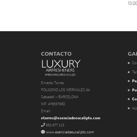
13,0
CONTACTO
GA
Co
Tar
Pa
Ernesto Torres
POLIGONO LOS MERINALES 84.
Po
Sabadell – BARCELONA
Co
NIF: 47653709D
Ac
Email:
etorres@esenciadeeucalipto.com
652 677 113
www.esenciadeeucalipto.com