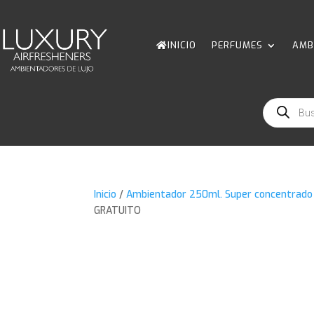
INICIO
PERFUMES
AMB
Búsqueda
de
productos
Inicio
/
Ambientador 250ml. Super concentrado
GRATUITO