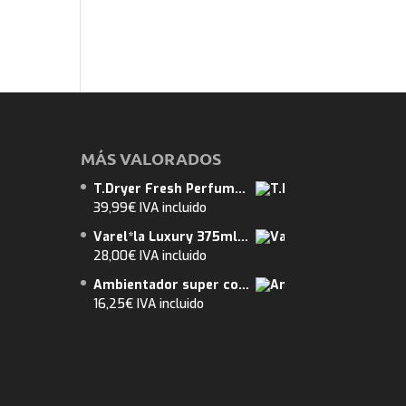
MÁS VALORADOS
T.Dryer Fresh Perfume de Secadora nº14. Flor de Loto. Pack 10 unidades X 10 Packs (100und) ENVIO GRATUITO
39,99
€
IVA incluido
Varel*la Luxury 375ml. AMBER. ENVIO GRATUITO. Abarca 15m2
28,00
€
IVA incluido
Ambientador super concentrado de Lujo. OUD PATCHOULI Tipo Oud & Patchouli
16,25
€
IVA incluido