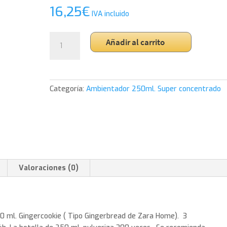
16,25
€
IVA incluido
Ambientador
Añadir al carrito
Super
concentrado
de
lujo
Categoría:
Ambientador 250ml. Super concentrado
250
ml.
GingerCookie.
ENVIO
GRATUITO
cantidad
Valoraciones (0)
0 ml. Gingercookie ( Tipo Gingerbread de Zara Home). 3