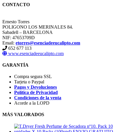
CONTACTO
Ernesto Torres
POLIGONO LOS MERINALES 84.
Sabadell – BARCELONA
NIF: 47653709D
Email:
etorres@esenciadeeucalipto.com
652 677 113
www.esenciadeeucalipto.com
GARANTÍA
Compra segura SSL
Tarjeta o Paypal
Pagos y Devoluciones
Política de Privacidad
Condiciones de la venta
Acorde a la LOPD
MÁS VALORADOS